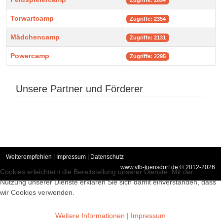
Zugriffe: 2694
Torwartcamp
Zugriffe: 2354
Mädchencamp
Zugriffe: 2131
Powercamp
Zugriffe: 2295
Unsere Partner und Förderer
Weiterempfehlen
|
Impressum
|
Datenschutz
www.vfb-tuensdorf.de © 2012-2026
Cookies erleichtern die Bereitstellung unserer Dienste. Mit der
Nutzung unserer Dienste erklären Sie sich damit einverstanden, dass
wir Cookies verwenden.
Akzeptieren
Weitere Informationen |
Impressum