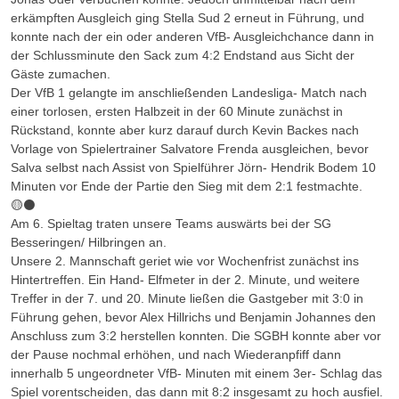
erkämpften Ausgleich ging Stella Sud 2 erneut in Führung, und
konnte nach der ein oder anderen VfB- Ausgleichchance dann in
der Schlussminute den Sack zum 4:2 Endstand aus Sicht der
Gäste zumachen.
Der VfB 1 gelangte im anschließenden Landesliga- Match nach
einer torlosen, ersten Halbzeit in der 60 Minute zunächst in
Rückstand, konnte aber kurz darauf durch Kevin Backes nach
Vorlage von Spielertrainer Salvatore Frenda ausgleichen, bevor
Salva selbst nach Assist von Spielführer Jörn- Hendrik Bodem 10
Minuten vor Ende der Partie den Sieg mit dem 2:1 festmachte.
🟡⚫️
Am 6. Spieltag traten unsere Teams auswärts bei der SG
Besseringen/ Hilbringen an.
Unsere 2. Mannschaft geriet wie vor Wochenfrist zunächst ins
Hintertreffen. Ein Hand- Elfmeter in der 2. Minute, und weitere
Treffer in der 7. und 20. Minute ließen die Gastgeber mit 3:0 in
Führung gehen, bevor Alex Hillrichs und Benjamin Johannes den
Anschluss zum 3:2 herstellen konnten. Die SGBH konnte aber vor
der Pause nochmal erhöhen, und nach Wiederanpfiff dann
innerhalb 5 ungeordneter VfB- Minuten mit einem 3er- Schlag das
Spiel vorentscheiden, das dann mit 8:2 insgesamt zu hoch ausfiel.