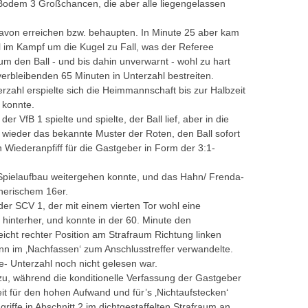
 Bodem 3 Großchancen, die aber alle liegengelassen
n davon erreichen bzw. behaupten. In Minute 25 aber kam
 im Kampf um die Kugel zu Fall, was der Referee
 den Ball - und bis dahin unverwarnt - wohl zu hart
verbleibenden 65 Minuten in Unterzahl bestreiten.
rzahl erspielte sich die Heimmannschaft bis zur Halbzeit
 konnte.
 VfB 1 spielte und spielte, der Ball lief, aber in die
 wieder das bekannte Muster der Roten, den Ball sofort
 Wiederanpfiff für die Gastgeber in Form der 3:1-
m Spielaufbau weitergehen konnte, und das Hahn/ Frenda-
nerischem 16er.
er SCV 1, der mit einem vierten Tor wohl eine
 hinterher, und konnte in der 60. Minute den
icht rechter Position am Strafraum Richtung linken
nn im ‚Nachfassen‘ zum Anschlusstreffer verwandelte.
e- Unterzahl noch nicht gelesen war.
u, während die konditionelle Verfassung der Gastgeber
t für den hohen Aufwand und für’s ‚Nichtaufstecken‘
iffe in Abschnitt 2 im dichtgestaffelten Strafraum an