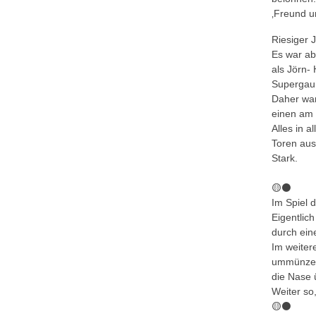
‚Freund u
Riesiger 
Es war ab
als Jörn-
Supergau
Daher war
einen am
Alles in 
Toren aus
Stark.
🟡⚫️
Im Spiel 
Eigentlic
durch ein
Im weiter
ummünzen,
die Nase 
Weiter so
🟡⚫️