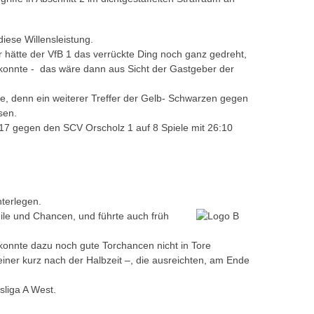
iese Willensleistung.
r hätte der VfB 1 das verrückte Ding noch ganz gedreht,
 konnte - das wäre dann aus Sicht der Gastgeber der
gte, denn ein weiterer Treffer der Gelb- Schwarzen gegen
wesen.
 2017 gegen den SCV Orscholz 1 auf 8 Spiele mit 26:10
nterlegen.
le und Chancen, und führte auch früh
, konnte dazu noch gute Torchancen nicht in Tore
ner kurz nach der Halbzeit –, die ausreichten, am Ende
sliga A West.