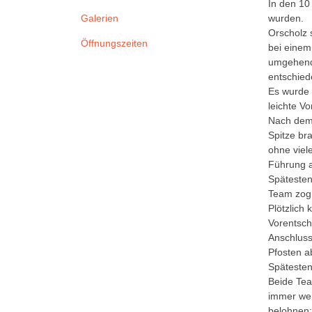
In den 10
wurden.
Galerien
Orscholz 
Öffnungszeiten
bei einem
umgehend 
entschied
Es wurde 
leichte V
Nach dem P
Spitze br
ohne viel
Führung a
Spätesten
Team zog 
Plötzlich
Vorentsch
Anschluss
Pfosten a
Spätesten
Beide Tea
immer wei
belohnen: