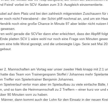
nd Feind‘ vorbei im SCV- Kasten zum 3:3- Ausgleich einzementierte.
Jubel auf dem Platz und bei den zahlreich mitgereisten Zuschauern für d
er noch nicht Feierabend - der Schiri pfiff nochmal an, und um ein Haa
 Hendrik noch eine große Chance in Minute 97 aber leider nicht nutzen
 gewesen.
en wohl gerade die SCV’ler dann eher erleichtert, dass der Abpfiff fol
 Ende platten SCV 1 wäre wohl nur noch eine Frage von Minuten ge
allem eine tolle Moral gezeigt, und die unbesiegte Liga- Serie seit Mai
gebaut.
der 2. Mannschaften am Vortag war unser zweiter Hieb knapp mit 2:1 u
h hatte das Team von Trainergespann Stoffel /
Johannes mehr Spielantei
en Treffer von Spielertrainer Benjamin Johannes.
en Spielverlauf verlor man aber im Spielaufbau zu viele einfache Bälle
 und so kam die Heimmannschaft zu 2 Treffern – einer kurz vor und ei
über 90 Minuten vorn zu haben.
, Männer, dann kommt auch der Lohn für den Einsatz in der neuen Krei