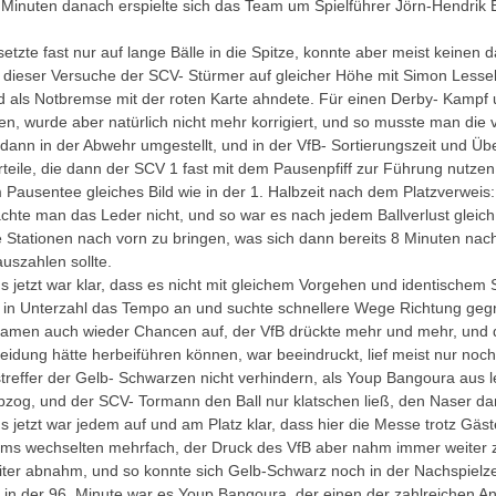
 Minuten danach erspielte sich das Team um Spielführer Jörn-Hendrik
setzte fast nur auf lange Bälle in die Spitze, konnte aber meist keine
 dieser Versuche der SCV- Stürmer auf gleicher Höhe mit Simon Lessel
als Notbremse mit der roten Karte ahndete. Für einen Derby- Kampf um
en, wurde aber natürlich nicht mehr korrigiert, und so musste man die 
dann in der Abwehr umgestellt, und in der VfB- Sortierungszeit und Übe
orteile, die dann der SCV 1 fast mit dem Pausenpfiff zur Führung nutzen
ausentee gleiches Bild wie in der 1. Halbzeit nach dem Platzverweis: der
achte man das Leder nicht, und so war es nach jedem Ballverlust gleich
e Stationen nach vorn zu bringen, was sich dann bereits 8 Minuten nach
uszahlen sollte.
s jetzt war klar, dass es nicht mit gleichem Vorgehen und identische
in Unterzahl das Tempo an und suchte schnellere Wege Richtung geg
 kamen auch wieder Chancen auf, der VfB drückte mehr und mehr, und d
eidung hätte herbeiführen können, war beeindruckt, lief meist nur noch
treffer der Gelb- Schwarzen nicht verhindern, als Youp Bangoura aus le
bzog, und der SCV- Tormann den Ball nur klatschen ließ, den Naser da
s jetzt war jedem auf und am Platz klar, dass hier die Messe trotz Gäst
ms wechselten mehrfach, der Druck des VfB aber nahm immer weiter z
ter abnahm, und so konnte sich Gelb-Schwarz noch in der Nachspielzei
 in der 96. Minute war es Youp Bangoura, der einen der zahlreichen Angr