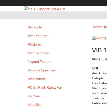
Startseite
Startseite
Wir über uns
Förderer
VfB 1
Mannschaften
VfB 2 unt
Jugend-Teams
🟡⚫️
Vereins- Spielplan
Am 3. Spi
Fahrplan.
Stadionheft
Das Hahn/
FC St. Pauli Rabauken
Match, in
und diese
Termine
Trotz der
Fehlerket
Aktuelles