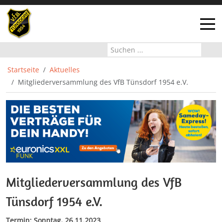
Off-
Startseite
Aktuelles
Mitgliederversammlung des VfB Tünsdorf 1954 e.V.
Mitgliederversammlung des VfB
Tünsdorf 1954 e.V.
Termin: Sonntag, 26.11.2023