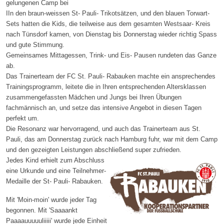
gelungenen Camp bei
IIn den braun-weissen St- Pauli- Trikotsätzen, und den blauen Torwart-
Sets hatten die Kids, die teilweise aus dem gesamten Westsaar- Kreis
nach Tünsdorf kamen, von Dienstag bis Donnerstag wieder richtig Spass
und gute Stimmung.
Gemeinsames Mittagessen, Trink- und Eis- Pausen rundeten das Ganze
ab.
Das Trainerteam der FC St. Pauli- Rabauken machte ein ansprechendes
Trainingsprogramm, leitete die in Ihren entsprechenden Altersklassen
zusammengefassten Mädchen und Jungs bei Ihren Übungen
fachmännisch an, und setze das intensive Angebot in diesen Tagen
perfekt um.
Die Resonanz war hervorragend, und auch das Trainerteam aus St.
Pauli, das am Donnerstag zurück nach Hamburg fuhr, war mit dem Camp
und den gezeigten Leistungen abschließend
super zufrieden.
Jedes Kind erhielt zum Abschluss
eine Urkunde und eine Teilnehmer-
Medaille der St- Pauli- Rabauken.
Mit 'Moin-moin' wurde jeder Tag
begonnen. Mit 'Saaaankt
Paaaauuuuuliiiii' wurde jede Einheit